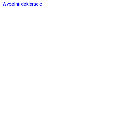
Wypełnij deklarację
Jak wypełnić deklarację?