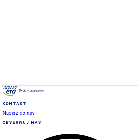
3. W nowo otwartym oknie wypełnij wszystkie
potrzebne informacje.
Usuń przedmioty
, na
których nie pracujesz już z publikacjami Nowej
Ery.
Dodaj przedmioty
,
w których decydujesz się
wprowadzić serię Nowej Ery
. Po zakończonej
pracy kliknij przycisk
Zapisz i zakończ.
Wypełnij deklarację
KONTAKT
Napisz do nas
OBSERWUJ NAS