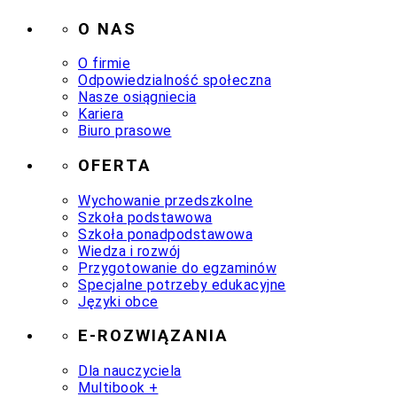
O NAS
O firmie
Odpowiedzialność społeczna
Nasze osiągniecia
Kariera
Biuro prasowe
OFERTA
Wychowanie przedszkolne
Szkoła podstawowa
Szkoła ponadpodstawowa
Wiedza i rozwój
Przygotowanie do egzaminów
Specjalne potrzeby edukacyjne
Języki obce
E-ROZWIĄZANIA
Dla nauczyciela
Multibook +