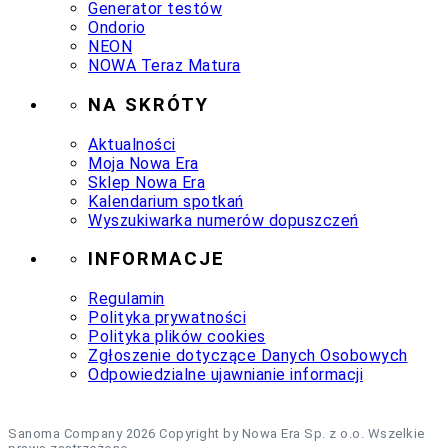
Generator testów
Ondorio
NEON
NOWA Teraz Matura
NA SKRÓTY
Aktualności
Moja Nowa Era
Sklep Nowa Era
Kalendarium spotkań
Wyszukiwarka numerów dopuszczeń
INFORMACJE
Regulamin
Polityka prywatności
Polityka plików cookies
Zgłoszenie dotyczące Danych Osobowych
Odpowiedzialne ujawnianie informacji
Sanoma Company 2026 Copyright by Nowa Era Sp. z o.o. Wszelkie