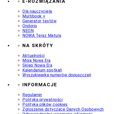
E-ROZWIĄZANIA
Dla nauczyciela
Multibook +
Generator testów
Ondorio
NEON
NOWA Teraz Matura
NA SKRÓTY
Aktualności
Moja Nowa Era
Sklep Nowa Era
Kalendarium spotkań
Wyszukiwarka numerów dopuszczeń
INFORMACJE
Regulamin
Polityka prywatności
Polityka plików cookies
Zgłoszenie dotyczące Danych Osobowych