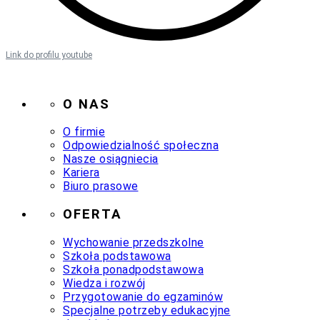
Link do profilu youtube
O NAS
O firmie
Odpowiedzialność społeczna
Nasze osiągniecia
Kariera
Biuro prasowe
OFERTA
Wychowanie przedszkolne
Szkoła podstawowa
Szkoła ponadpodstawowa
Wiedza i rozwój
Przygotowanie do egzaminów
Specjalne potrzeby edukacyjne