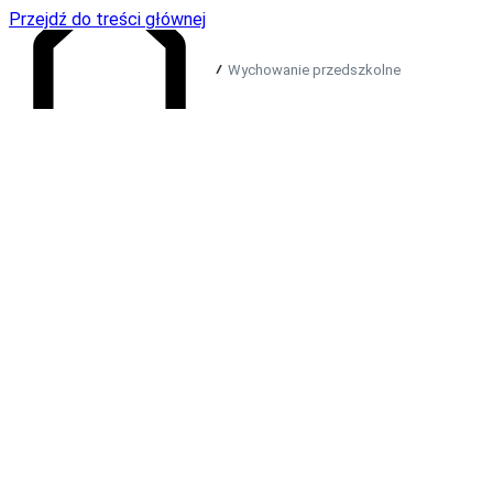
Przejdź do treści głównej
Wychowanie przedszkolne
Przejdź do strony głównej
Sięgnij po materiały dydaktyczne i publikacje, które umożliwią
przedszkolakom wszechstronny rozwój, przygotują je do
szkoły, rozwiną i rozbawią. W naszej ofercie znajdują się
materiały do pracy z grupami w każdym wieku – od maluchów
do starszaków – a także do pracy z grupami mieszanymi oraz
do prowadzenia zajęć indywidualnych. Bo w Nowej Erze
wszystkie dzieci są ważne, a nauczyciele wychowania
przedszkolnego otrzymują na bieżąco wsparcie, jakiego
potrzebują!