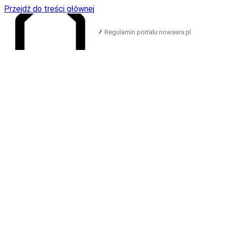
Przejdź do treści głównej
Regulamin portalu nowaera.pl
Regulamin świadczenia usług
Przejdź do strony głównej
drogą elektroniczną za
pośrednictwem portalu
nowaera.pl
§1. Słowniczek pojęć
Poniższym pojęciom użytym w Regulaminie nadaje się
następujące znaczenie:
a) Dostawca ‒ Nowa Era Sp. z o.o. z siedzibą w
Warszawie, przy Al. Jerozolimskich 146 D, wpisana do