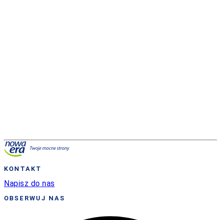
do wszystkich osób, których adresy znajdują się w
książce adresowej programu pocztowego. Kiedy ich
komputery zrobią to samo, powstanie efekt domina
prowadzący do przeciążenia firmowych sieci oraz
całego Internetu. Nowe robaki rozprzestrzeniają się
bardzo szybko. Blokują sieci i mogą wydłużyć czas
oczekiwania na wyświetlenie stron sieci Web w
.
4
Internecie
http://www.microsoft.com
op. cit.
http://pl.wikipedia.org/wiki/Spam
op. cit.
KONTAKT
Napisz do nas
OBSERWUJ NAS