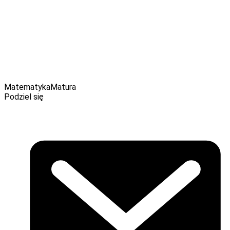
podczas tworzenia zestawów egzaminacyjnych w CKE. Na to
uczniowie i ich nauczyciele nie mają wpływu. Warto zatem
skupić się na tym, co można ukształtować samemu lub na
poziomie klasy w szkole. Ważne jest, aby nauczyciele
wzbudzili u swoich podopiecznych pozytywną motywację do
rzetelnych przygotowań, a uczniowie podjęli solidną pracę i
bez stresu, z bogatą wiedzą przystąpili do matury. Wtedy
omówione wcześniej zmiany z pewnością okażą się nie takie
straszne, a radość z sukcesu będzie udziałem wszystkich.
Matematyka
Matura
Podziel się