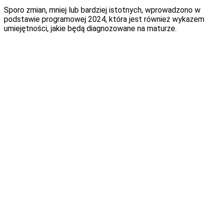
Sporo zmian, mniej lub bardziej istotnych, wprowadzono w
podstawie programowej 2024, która jest również wykazem
umiejętności, jakie będą diagnozowane na maturze.
Egzamin maturalny z matematyki
2024/2025: jakie zmiany czekają
maturzystów?