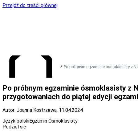
Przejdź do treści głównej
Po próbnym egzaminie ósmoklasisty z N
Po próbnym egzaminie ósmoklasisty z 
Przejdź do strony głównej
przygotowaniach do piątej edycji egzam
Autor: Joanna Kostrzewa
,
11.04.2024
Język polski
Egzamin Ósmoklasisty
Podziel się