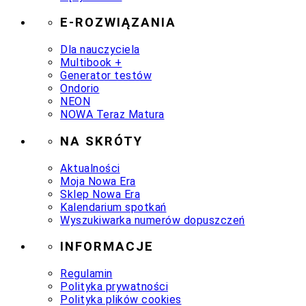
E-ROZWIĄZANIA
Dla nauczyciela
Multibook +
Generator testów
Ondorio
NEON
NOWA Teraz Matura
NA SKRÓTY
Aktualności
Moja Nowa Era
Sklep Nowa Era
Kalendarium spotkań
Wyszukiwarka numerów dopuszczeń
INFORMACJE
Regulamin
Polityka prywatności
Polityka plików cookies