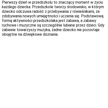
Pierwszy dzień w przedszkolu to znaczący moment w życiu
każdego dziecka. Przedszkole tworzy środowisko, w którym
dziecko odczuwa radość z przebywania z rówieśnikami, ze
zdobywania nowych umiejętności i uczenia się. Podstawową
formą aktywności przedszkolaka jest zabawa, a zabawy
ruchowe i muzyczne są szczególnie lubiane przez dzieci. Gdy
zabawie towarzyszy muzyka, żadne dziecko nie pozostaje
obojętne na dźwiękowe doznania.
Rola rytmiki
Współcześnie nie wyobrażamy sobie edukacji przedszkolnej
bez rytmiki. Najmłodsi, często podczas pierwszego
zetknięcia się z piosenką, śpiewem, muzyką do słuchania,
ruchem przy muzyce, doświadczają niezapomnianych wrażeń
słuchowo-ruchowych, których wpływ na ogólny rozwój
osobowości jest niezaprzeczalny.
Wcześnie rozpoczęte wychowanie muzyczne stymuluje
układ nerwowy dziecka do odbioru bodźców, kształtuje
wrażliwość i rozwija wyobraźnię. Główny nacisk należy
położyć na budzenie wrażliwości na niektóre elementy
muzyki, takie jak rytm, barwa, tempo, dynamika czy forma.