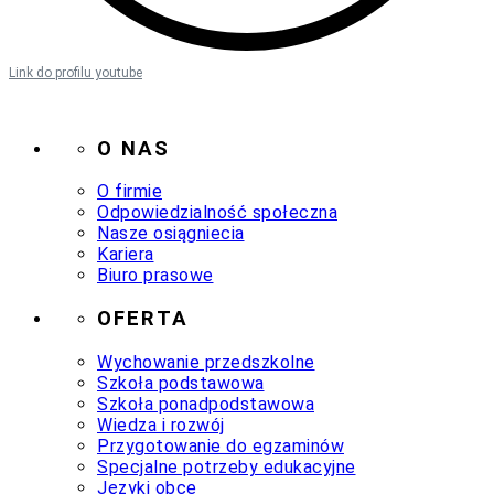
Link do profilu youtube
O NAS
O firmie
Odpowiedzialność społeczna
Nasze osiągniecia
Kariera
Biuro prasowe
OFERTA
Wychowanie przedszkolne
Szkoła podstawowa
Szkoła ponadpodstawowa
Wiedza i rozwój
Przygotowanie do egzaminów
Specjalne potrzeby edukacyjne
Języki obce