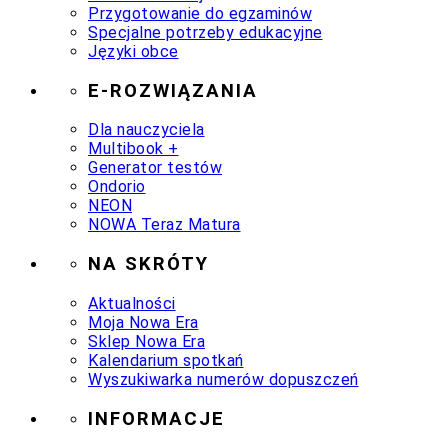
Przygotowanie do egzaminów
Specjalne potrzeby edukacyjne
Języki obce
E-ROZWIĄZANIA
Dla nauczyciela
Multibook +
Generator testów
Ondorio
NEON
NOWA Teraz Matura
NA SKRÓTY
Aktualności
Moja Nowa Era
Sklep Nowa Era
Kalendarium spotkań
Wyszukiwarka numerów dopuszczeń
INFORMACJE