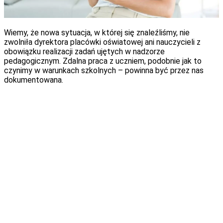
Wiemy, że nowa sytuacja, w której się znaleźliśmy, nie
zwolniła dyrektora placówki oświatowej ani nauczycieli z
obowiązku realizacji zadań ujętych w nadzorze
pedagogicznym. Zdalna praca z uczniem, podobnie jak to
czynimy w warunkach szkolnych – powinna być przez nas
dokumentowana.
Myślę, że na tym etapie każda placówka ma już
wypracowane własne procedury rozliczania tej pracy,
opracowane wzory dokumentów i sposób dokumentowania
tego, jak pracuje nauczyciel z uczniem. Każdy z nas pewnie
wypracował też własne pomysły, uwzględniając specyfikę
zajęć, możliwości ucznia, organizację pracy zdalnej i wymianę
informacji z domem rodzinnym naszych podopiecznych.
Jeżeli w placówce funkcjonują dziennik elektroniczny bądź
platforma edukacyjna, wówczas nie ma potrzeby korzystania
z dodatkowych ścieżek, chyba że ze względu na specyfikę
pracy dyrekcja ustali inaczej.