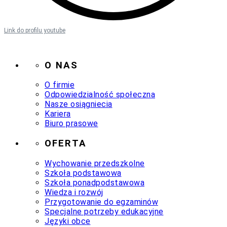
Link do profilu youtube
O NAS
O firmie
Odpowiedzialność społeczna
Nasze osiągniecia
Kariera
Biuro prasowe
OFERTA
Wychowanie przedszkolne
Szkoła podstawowa
Szkoła ponadpodstawowa
Wiedza i rozwój
Przygotowanie do egzaminów
Specjalne potrzeby edukacyjne
Języki obce