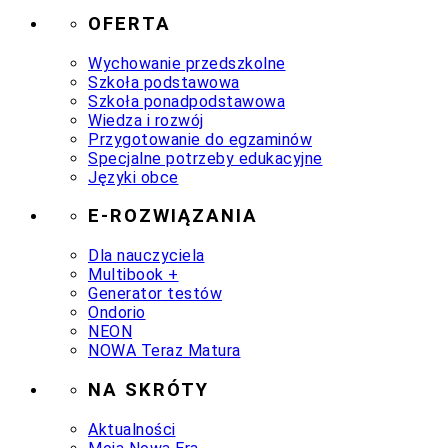
OFERTA
Wychowanie przedszkolne
Szkoła podstawowa
Szkoła ponadpodstawowa
Wiedza i rozwój
Przygotowanie do egzaminów
Specjalne potrzeby edukacyjne
Języki obce
E-ROZWIĄZANIA
Dla nauczyciela
Multibook +
Generator testów
Ondorio
NEON
NOWA Teraz Matura
NA SKRÓTY
Aktualności