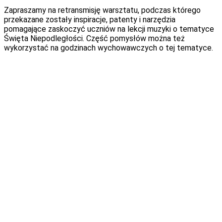
Zapraszamy na retransmisję warsztatu, podczas którego
przekazane zostały inspiracje, patenty i narzędzia
pomagające zaskoczyć uczniów na lekcji muzyki o tematyce
Święta Niepodległości. Część pomysłów można też
wykorzystać na godzinach wychowawczych o tej tematyce.
Webinarium prowadzi:
Renata Barańska
Jako nauczycielka pracuję od 2007 roku, jestem
certyfikowaną muzykoterapeutką MT-C i superwizorką
muzykoterapii. Mam doświadczenie w pracy z dziećmi i
młodzieżą, m.in.: z niepełnosprawnością ruchową i ze
spektrum autyzmu, oraz z osobami dorosłymi. Jestem
nauczycielką muzyki, rytmiki i emisji głosu oraz śpiewu,
dyrygentką chórów i zespołów dziecięcych. Pracuję jako
wokalistka, kompozytorka i autorka tekstów muzyki
rozrywkowej oraz autorka piosenek i zabaw
muzykoterapeutycznych „DoReMiFun”. Śpiewam, koncertuję i
nagrywam płyty z moim zespołem PANdamusic oraz chórem
Gospel Rain. Prowadzę warsztaty i szkolenia w zakresie