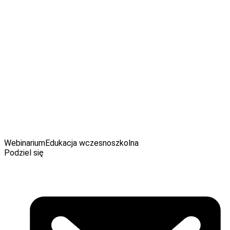
Anna Wejman
Wychowawczyni klasy 3 w Niepublicznej Szkole
Podstawowej „Trampoline” w Warszawie oraz terapeutka ręki
I i II stopnia. Prywatnie: pasjonatka obrazów, zwolenniczka
koncepcji wychowania przez sztukę i mama 9-letniej Hani, z
którą dzieli pasję do odkrywania nowych dziecięcych książek.
Webinarium
Edukacja wczesnoszkolna
Podziel się