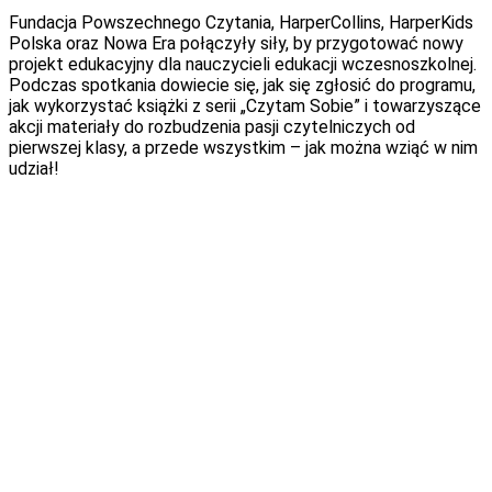
Fundacja Powszechnego Czytania, HarperCollins, HarperKids
Polska oraz Nowa Era połączyły siły, by przygotować nowy
projekt edukacyjny dla nauczycieli edukacji wczesnoszkolnej.
Podczas spotkania dowiecie się, jak się zgłosić do programu,
jak wykorzystać książki z serii „Czytam Sobie” i towarzyszące
akcji materiały do rozbudzenia pasji czytelniczych od
pierwszej klasy, a przede wszystkim – jak można wziąć w nim
udział!
Webinarium prowadzą:
Krystyna Rózga
Wychowawczyni klasy Montessori w Szkole Podstawowej
Montessori im. Urszuli Ledóchowskiej w Warszawie i
nauczycielka języka polskiego, certyfikowana tutorka,
prelegentka na konferencjach z zakresu pedagogiki i
szkolnictwa, członkini zespołu koordynującego „Ratowników
Czytelnictwa”.
Prywatnie matka 3 dzieci, entuzjastka górskich wypraw z
plecakiem i miłośniczka literatury dziecięcej i młodzieżowej.