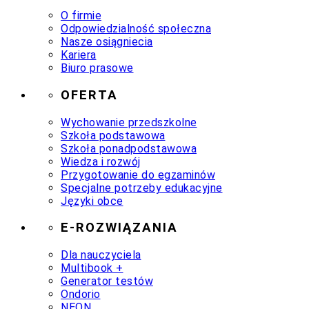
O firmie
Odpowiedzialność społeczna
Nasze osiągniecia
Kariera
Biuro prasowe
OFERTA
Wychowanie przedszkolne
Szkoła podstawowa
Szkoła ponadpodstawowa
Wiedza i rozwój
Przygotowanie do egzaminów
Specjalne potrzeby edukacyjne
Języki obce
E-ROZWIĄZANIA
Dla nauczyciela
Multibook +
Generator testów
Ondorio
NEON