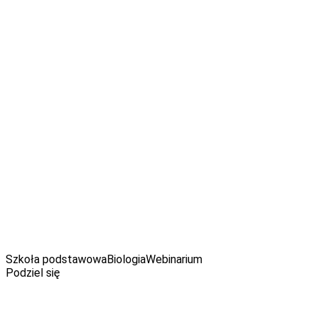
Webinarium prowadzi:
Wojciech Glac
Neurobiolog z Uniwersytetu Gdańskiego. Jego dwie wielkie
pasje to popularyzacja wiedzy o mózgu oraz nauczanie. Na
swoim koncie ma ponad 600 wykładów popularnonaukowych.
Od 12 lat organizuje Dni Mózgu w Trójmieście, jest zwycięzcą
konkursu Popularyzator Nauki w kategorii „Naukowiec”,
organizowanego przez serwis PAP Nauka w Polsce oraz
MNiSW.
Szkoła podstawowa
Biologia
Webinarium
Podziel się