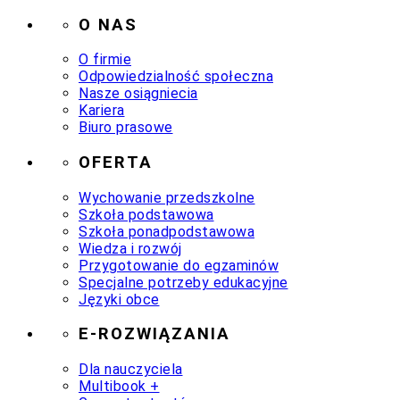
O NAS
O firmie
Odpowiedzialność społeczna
Nasze osiągniecia
Kariera
Biuro prasowe
OFERTA
Wychowanie przedszkolne
Szkoła podstawowa
Szkoła ponadpodstawowa
Wiedza i rozwój
Przygotowanie do egzaminów
Specjalne potrzeby edukacyjne
Języki obce
E-ROZWIĄZANIA
Dla nauczyciela
Multibook +