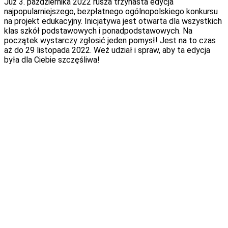
Już 3. października 2022 rusza trzynasta edycja
najpopularniejszego, bezpłatnego ogólnopolskiego konkursu
na projekt edukacyjny. Inicjatywa jest otwarta dla wszystkich
klas szkół podstawowych i ponadpodstawowych. Na
początek wystarczy zgłosić jeden pomysł! Jest na to czas
aż do 29 listopada 2022. Weź udział i spraw, aby ta edycja
była dla Ciebie szczęśliwa!
Wyższe granty i dwie szanse na wygraną
Nagrody w konkursie to
granty finansowe, których
wartość właśnie wzrosła
! W pierwszym etapie konkursu do
zdobycia jest 30 grantów jury po 2000 zł oraz dodatkowo 9
grantów internautów po 1000 zł. W drugim etapie – 5
Złotych Grantów po 3000 zł. To wspaniała szansa na
realizację uczniowskich pomysłów, zdobywanie wiedzy w
niestandardowy sposób i ciekawe zajęcia. Pamiętaj: w drugim
etapie konkursu nadal może wziąć udział każdy zgłoszony
projekt, niezależnie od tego, czy został nagrodzony w
pierwszym etapie, czy nie. Nikomu nie zamykamy drogi do
rywalizacji o Złote Granty. Tymi grantami nagradzamy
najlepiej, najpełniej, najciekawiej zrealizowane projekty.
Zdarzało się już w historii konkursu, że pomysły nie