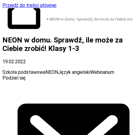
Przejdź do treści głównej
NEON w domu. Sprawdź, ile może za Ciebie zrobi
Przejdź do strony
NEON w domu. Sprawdź, ile może za
głównej
Ciebie zrobić! Klasy 1-3
19.02.2022
Szkoła podstawowa
NEON
Język angielski
Webinarium
Podziel się