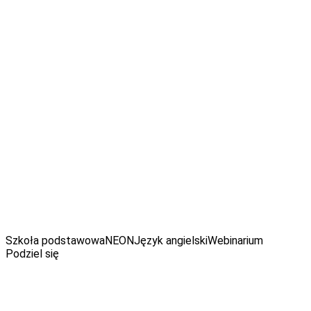
we Wrocławiu, prowadzi Monika Kapuśniak Centrum
Szkoleniowo-Językowe. Pokazuje nauczycielom jak mądrze
wykorzystać nowoczesne technologie w edukacji, a moim
uczniom udowadniam, że język angielski, to nie przedmiot w
szkole, ale narzędzie do komunikacji. Jest trenerką
nauczycieli, autorką materiałów edukacyjnych oraz
współautorką serii podręczników dla klas 0-3 Super Heroes w
wydawnictwie Nowa Era.
Obejrzyj webinarium:
Szkoła podstawowa
NEON
Język angielski
Webinarium
Podziel się