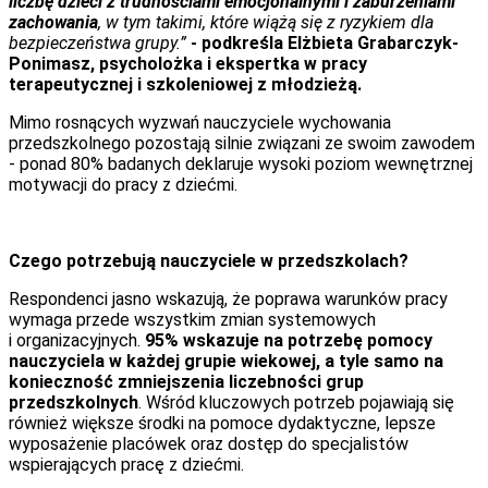
liczbę dzieci z trudnościami emocjonalnymi i zaburzeniami
zachowania
, w tym takimi, które wiążą się z ryzykiem dla
bezpieczeństwa grupy.”
- podkreśla Elżbieta Grabarczyk-
Ponimasz, psycholożka i ekspertka w pracy
terapeutycznej i szkoleniowej z młodzieżą.
Mimo rosnących wyzwań nauczyciele wychowania
przedszkolnego pozostają silnie związani ze swoim zawodem
- ponad 80% badanych deklaruje wysoki poziom wewnętrznej
motywacji do pracy z dziećmi.
Czego potrzebują nauczyciele w przedszkolach?
Respondenci jasno wskazują, że poprawa warunków pracy
wymaga przede wszystkim zmian systemowych
i organizacyjnych.
95% wskazuje na potrzebę pomocy
nauczyciela w każdej grupie wiekowej, a tyle samo na
konieczność zmniejszenia liczebności grup
przedszkolnych
. Wśród kluczowych potrzeb pojawiają się
również większe środki na pomoce dydaktyczne, lepsze
wyposażenie placówek oraz dostęp do specjalistów
wspierających pracę z dziećmi.