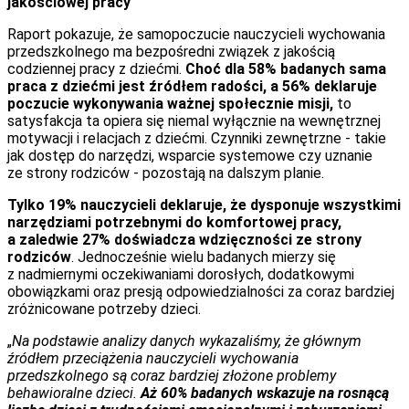
jakościowej pracy
Raport pokazuje, że samopoczucie nauczycieli wychowania
przedszkolnego ma bezpośredni związek z jakością
codziennej pracy z dziećmi.
Choć dla 58% badanych sama
praca z dziećmi jest źródłem radości, a 56% deklaruje
poczucie wykonywania ważnej społecznie misji,
to
satysfakcja ta opiera się niemal wyłącznie na wewnętrznej
motywacji i relacjach z dziećmi. Czynniki zewnętrzne - takie
jak dostęp do narzędzi, wsparcie systemowe czy uznanie
ze strony rodziców - pozostają na dalszym planie.
Tylko 19% nauczycieli deklaruje, że dysponuje wszystkimi
narzędziami potrzebnymi do komfortowej pracy,
a zaledwie 27% doświadcza wdzięczności ze strony
rodziców
. Jednocześnie wielu badanych mierzy się
z nadmiernymi oczekiwaniami dorosłych, dodatkowymi
obowiązkami oraz presją odpowiedzialności za coraz bardziej
zróżnicowane potrzeby dzieci.
„
Na podstawie analizy danych wykazaliśmy, że głównym
źródłem przeciążenia nauczycieli wychowania
przedszkolnego są coraz bardziej złożone problemy
behawioralne dzieci.
Aż 60% badanych wskazuje na rosnącą