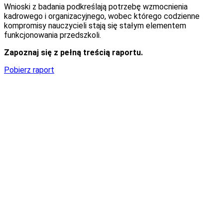
Wnioski z badania podkreślają potrzebę wzmocnienia
kadrowego i organizacyjnego, wobec którego codzienne
kompromisy nauczycieli stają się stałym elementem
funkcjonowania przedszkoli.
Zapoznaj się z pełną treścią raportu.
Pobierz raport
Nowa Era to lider rozwiązań edukacyjnych w Polsce,
wspierający uczniów, nauczycieli i rodziców na każdym etapie
edukacji – od przedszkola po szkoły ponadpodstawowe.
Oferuje nowoczesne podręczniki, materiały dydaktyczne,
platformy cyfrowe oraz rozwiązania wspierające rozwój
kompetencji przyszłości. Jest częścią Sanoma Learning,
wiodącej firmy edukacyjnej działającej w segmencie K12,
tworzącej rozwiązania edukacyjne dla ponad 25 milionów
uczniów w Europie. W ramach Grupy Nowa Era działa także
firma VULCAN, dostarczająca oprogramowanie
wspomagające zarządzanie oświatą.