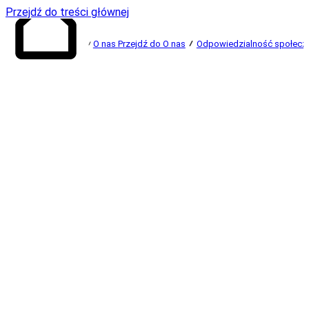
Przejdź do treści głównej
O nas
Przejdź do O nas
Odpowiedzialność społec
Przejdź do
strony głównej
Wspieramy ideę