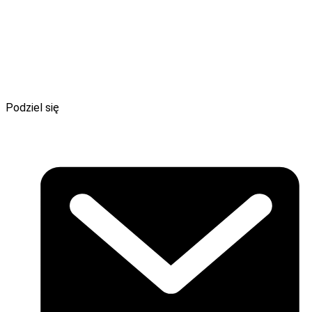
wypełnienia formularza na
www.stypendia.mikolaj.org.pl
.
[1]
Źródło: Omnibus Online (IMAS International), lipiec 2023,
n=1014, sondaż CAWI na reprezentatywnej próbie Polaków
od 18 do74 lat (w oparciu o pięć cech demograficznych wg
GUS).
[2]
Żródło: CBOS Nr 135/2023
Podziel się