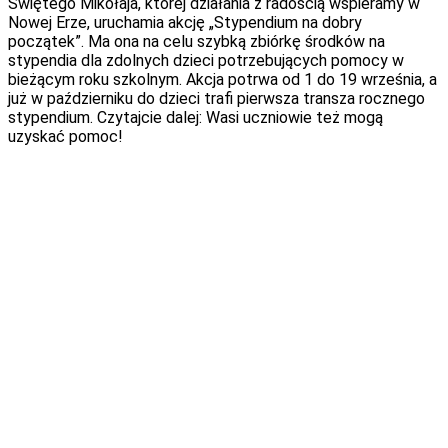
Świętego Mikołaja, której działania z radością wspieramy w
Nowej Erze, uruchamia akcję „Stypendium na dobry
początek”. Ma ona na celu szybką zbiórkę środków na
stypendia dla zdolnych dzieci potrzebujących pomocy w
bieżącym roku szkolnym. Akcja potrwa od 1 do 19 września, a
już w październiku do dzieci trafi pierwsza transza rocznego
stypendium. Czytajcie dalej: Wasi uczniowie też mogą
uzyskać pomoc!
Nierówności edukacyjne: problem, który możemy razem
rozwiązać
Działania Fundacji Świętego Mikołaja odpowiadają na problem
nierówności edukacyjnych w Polsce i mają na celu efektywną,
konkretną pomoc dla zdolnych dzieci z niezamożnych rodzin.
Narzędziem pozwalającym wyrównywać szanse edukacyjne
takich dzieci są indywidualne stypendia. Otrzymują je
uczniowie, którzy już wyróżnili się uzdolnieniami, są
zaangażowani społecznie i zdeterminowani do pracy nad
sobą, a jedynie sytuacja materialna rodziny uniemożliwia im
rozwinięcie talentów. Wbrew pozorom jest to dość
powszechny problem. W wielu rodzinach niskie dochody to
główna bariera rozwoju talentów dzieci