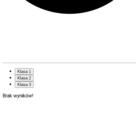
Klasa 1
Klasa 2
Klasa 3
Brak wyników!
Dlaczego warto wybrać serię „Nowy
Elementarz Odkrywców”?