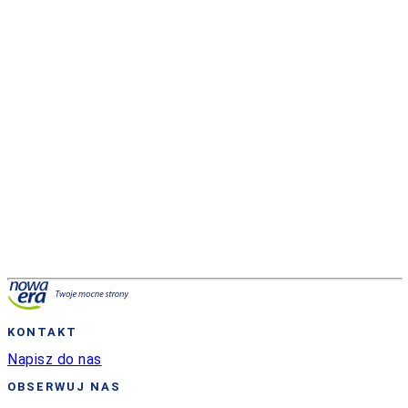
Wypełnij formularz, a my skontaktujemy się z Tobą.
wyślij
Polityka prywatności
KONTAKT
Napisz do nas
OBSERWUJ NAS