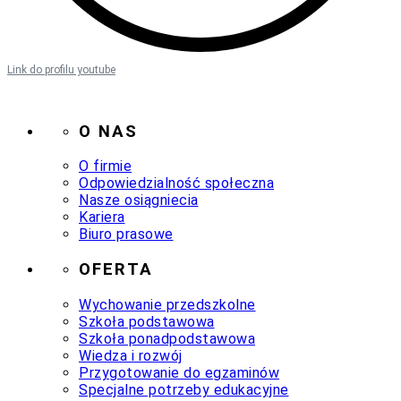
Link do profilu youtube
O NAS
O firmie
Odpowiedzialność społeczna
Nasze osiągniecia
Kariera
Biuro prasowe
OFERTA
Wychowanie przedszkolne
Szkoła podstawowa
Szkoła ponadpodstawowa
Wiedza i rozwój
Przygotowanie do egzaminów
Specjalne potrzeby edukacyjne