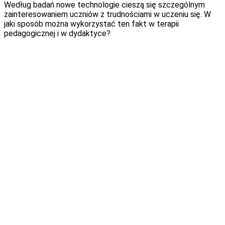
Według badań nowe technologie cieszą się szczególnym
zainteresowaniem uczniów z trudnościami w uczeniu się. W
jaki sposób można wykorzystać ten fakt w terapii
pedagogicznej i w dydaktyce?
Tekst pochodzi z Przewodnika metodycznego do programu
eduSensus
DYSLEKSJA PRO. Poziom 2.