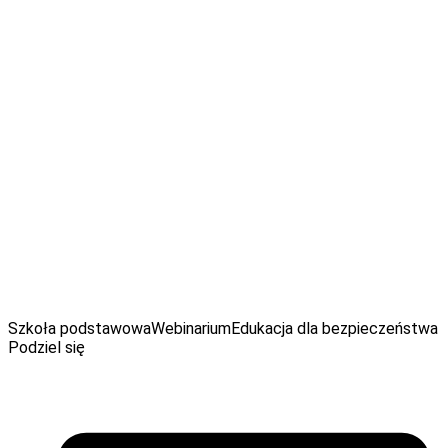
Webinarium prowadzi:
Adam Gełdon
Leśnik z Nadleśnictwa Spychowo, przyrodnik, miłośnik
wędrówek, popularyzator edukacji ekologicznej i
odpowiedzialnej turystyki w lasach. Jest jednym z
prowadzących program Oblicza lasów na kanale YouTube
Echa Leśne.
Szkoła podstawowa
Webinarium
Edukacja dla bezpieczeństwa
Podziel się