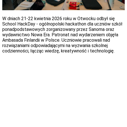
W dniach 21-22 kwietnia 2026 roku w Otwocku odbył się
School HackDay - ogólnopolski hackathon dla uczniów szkół
ponadpodstawowych zorganizowany przez Sanoma oraz
wydawnictwo Nowa Era. Patronat nad wydarzeniem objęła
Ambasada Finlandii w Polsce. Uczniowie pracowali nad
rozwiązaniami odpowiadającymi na wyzwania szkolnej
codzienności, łącząc wiedzę, kreatywność i technologię.
School HackDay był częścią programu HackDays4Learning,
realizowanego co roku przez Sanoma Learning. To inicjatywa,
w której zespoły projektowe pracują nad rozwojem rozwiązań
edukacyjnych, bazując na konkretnych problemach i
potrzebach użytkowników.
W wydarzeniu wzięło udział 10 zespołów z całej Polski.
Każdy z nich składał się z pięciu uczniów i nauczyciela.
Uczestnicy pracowali nad własnymi koncepcjami,
przechodząc przez kolejne etapy pracy projektowej: od
zdefiniowania problemu, przez opracowanie rozwiązania, aż po
przygotowanie prototypu i jego prezentację przed jury.