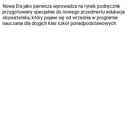
Nowa Era jako pierwsza wprowadza na rynek podręcznik
przygotowany specjalnie do nowego przedmiotu edukacja
obywatelska, który pojawi się od września w programie
nauczania dla drugich klas szkół ponadpodstawowych.
Podręcznik nosi tytuł „Masz wpływ” i zawiera treści
dotyczące postaw obywatelskich, inicjatyw społecznych
oraz zasad funkcjonowania państwa i społeczeństwa
obywatelskiego. Materiały zostały opracowane tak, aby
rozwijać w uczniach świadomość obywatelską, umiejętność
krytycznego myślenia i poczucie sprawczości. To
nowoczesny podręcznik, który – oprócz treści nauczania –
oferuje przystępne wyjaśnienia, bogatą szatę graficzną oraz
liczne elementy aktywizujące ucznia. Co istotne, w pełni
odpowiada wymaganiom podstawy programowej przedmiotu
edukacja obywatelska, zapewniając nauczycielom narzędzie
zgodne z obowiązującymi standardami kształcenia.
Edukacja obywatelska to nowy przedmiot, który od września
2025 roku pojawi się w programie nauczania drugich klas
szkół ponadpodstawowych. Zastąpi on dotychczasową
historię i teraźniejszość oraz wiedzę o społeczeństwie. Nowa