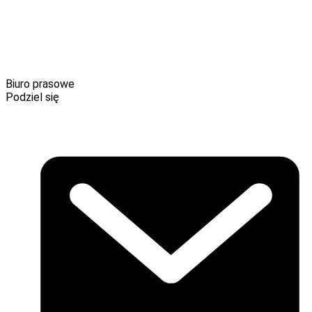
Olga Domańska – Rzecznik Prasowy, Communications
Manager
e-mail:
olga.domanska@nowaera.pl
tel.: +48 604 549 619
Biuro prasowe
Podziel się