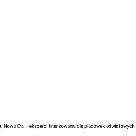
dpodstawowych, techników i szkół branżowych,
ch, SOSW, domów kultury i innych placówek o charakterze ośw
wszyscy przedstawiciele edukacji, szukający sposobów cyfryzacj
owany przez MEN 10.04 Ramowy Program Transformacji Cy
ą PTCE na bazie wzoru MEN, z komentarzami i sugestiami u
k
, Nowa Era – eksperci finansowania dla placówek oświatowyc