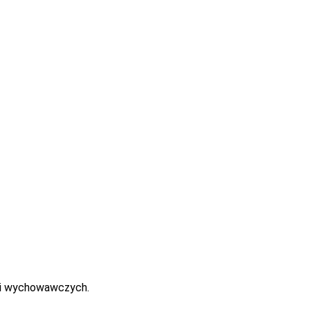
iatowo-wychowawczym (UWAGA! dla tych placówek 2026 to
i swoich placówek.
frowej Szkoły.
zupełnienia dla ułatwienia pracy dyrektorów.
h i wychowawczych.