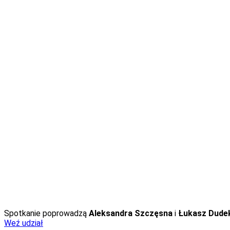
Kto szczególnie powinien wziąć udział:
dyrektorzy i wicedyrektorzy szkół podstawowych i pona
dyrektorzy i wicedyrektorzy przedszkoli,
przedstawiciele poradni psychologiczno-pedagogiczny
ostatnia szansa na udział w programie Cyfrowy uczeń), 
UWAGA! Podczas webinarium omówimy najnowszy, opublik
Uczestnicy będą mogli pobrać proponowany przez Nową Er
Spotkanie poprowadzą
Aleksandra Szczęsna
i
Łukasz Dude
Weź udział