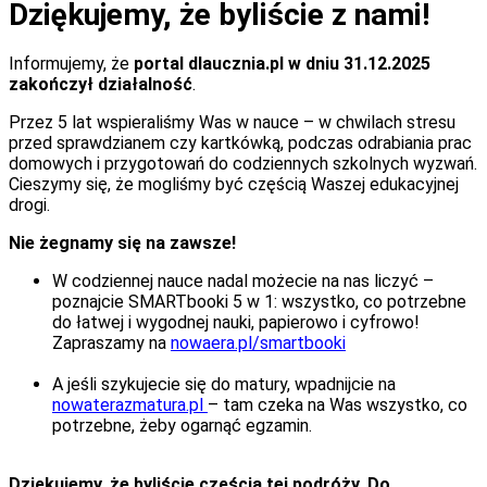
Dziękujemy, że byliście z nami!
Informujemy, że
portal dlaucznia.pl w dniu 31.12.2025
zakończył działalność
.
Przez 5 lat wspieraliśmy Was w nauce – w chwilach stresu
przed sprawdzianem czy kartkówką, podczas odrabiania prac
domowych i przygotowań do codziennych szkolnych wyzwań.
Cieszymy się, że mogliśmy być częścią Waszej edukacyjnej
drogi.
Nie żegnamy się na zawsze!
W codziennej nauce nadal możecie na nas liczyć –
poznajcie SMARTbooki 5 w 1: wszystko, co potrzebne
do łatwej i wygodnej nauki, papierowo i cyfrowo!
Zapraszamy na
nowaera.pl/smartbooki
A jeśli szykujecie się do matury, wpadnijcie na
nowaterazmatura.pl
– tam czeka na Was wszystko, co
potrzebne, żeby ogarnąć egzamin.
Dziękujemy, że byliście częścią tej podróży. Do