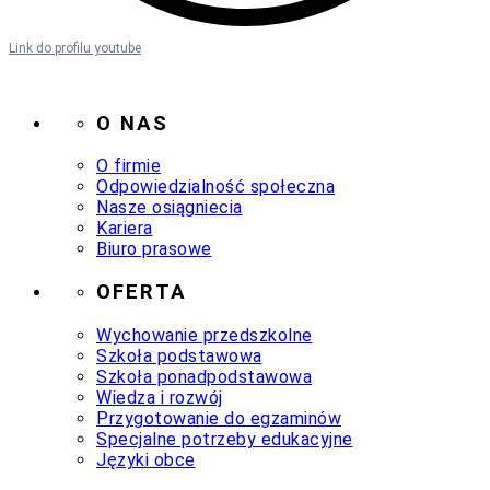
Link do profilu youtube
O NAS
O firmie
Odpowiedzialność społeczna
Nasze osiągniecia
Kariera
Biuro prasowe
OFERTA
Wychowanie przedszkolne
Szkoła podstawowa
Szkoła ponadpodstawowa
Wiedza i rozwój
Przygotowanie do egzaminów
Specjalne potrzeby edukacyjne
Języki obce