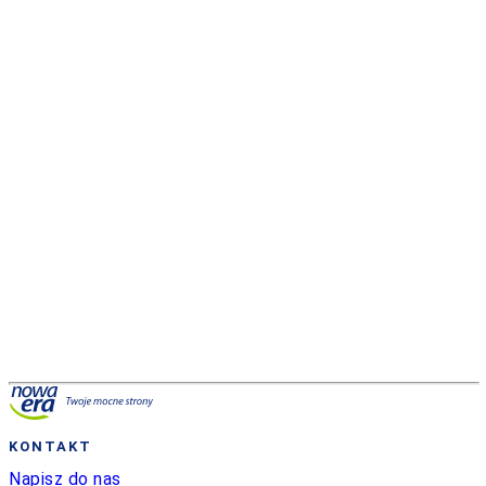
Prosto do matury
Seria Prosto do matury to podręczniki do matematyki
ze zbiorem zadań, napisane zrozumiale, z zachowaniem
rzetelności oraz precyzji języka matematycznego.
Doskonale sprawdza się podczas samodzielnej nauki.
KONTAKT
Napisz do nas