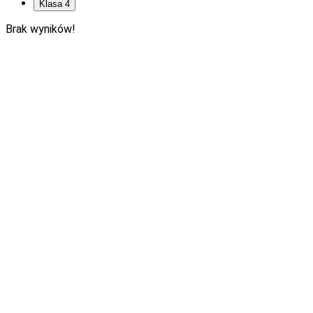
Klasa 4
Brak wyników!
Jak można przygotować uczniów do matury z matematyki w
branżowej szkole II stopnia dla absolwentów
8-letniej szkoły
podstawowej
, korzystając z podręczników z serii
„MATeMAtyka”?