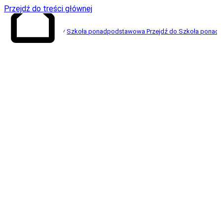
Przejdź do treści głównej
Szkoła ponadpodstawowa
Przejdź do Szkoła pona
Przejdź do
strony głównej
W 202
2
roku
pierwsi
absolwenci
8-
letnich
szkół
podstawowych
ukończyli branżowe szkoły I stopnia.
O
d roku
szkolnego 202
2
/202
3
mogą
kontynuować naukę w
branżowych szkołach II stopnia i zakończyć edukację
egzaminem maturalnym.