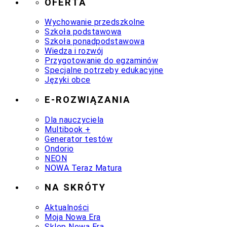
OFERTA
Wychowanie przedszkolne
Szkoła podstawowa
Szkoła ponadpodstawowa
Wiedza i rozwój
Przygotowanie do egzaminów
Specjalne potrzeby edukacyjne
Języki obce
E-ROZWIĄZANIA
Dla nauczyciela
Multibook +
Generator testów
Ondorio
NEON
NOWA Teraz Matura
NA SKRÓTY
Aktualności
Moja Nowa Era
Sklep Nowa Era