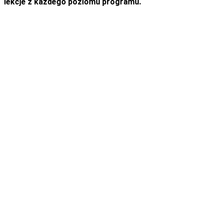
lekcje z każdego poziomu programu.
Wypróbuj DEMO online