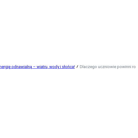
nergię odnawialną – wiatru, wody i słońca!
Dlaczego uczniowie powinni roz