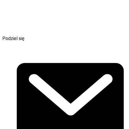
szkołę korzystającą z energii odnawialnej,
miasto przyszłości z instalacjami OZE,
system magazynowania energii dla wybranego budynku.
Projekt może mieć formę makiety, plakatu, prezentacji
multimedialnej lub krótkiego filmu.
Podziel się