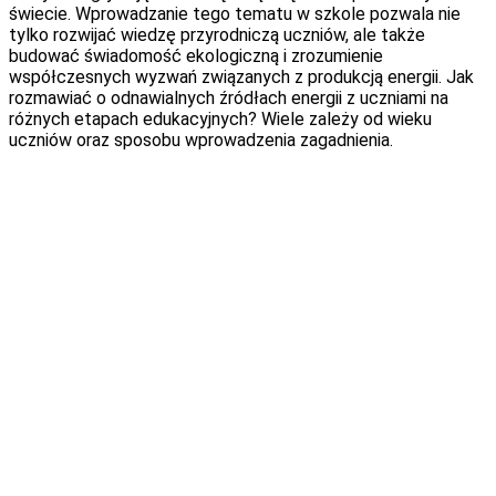
świecie. Wprowadzanie tego tematu w szkole pozwala nie
tylko rozwijać wiedzę przyrodniczą uczniów, ale także
budować świadomość ekologiczną i zrozumienie
współczesnych wyzwań związanych z produkcją energii. Jak
rozmawiać o odnawialnych źródłach energii z uczniami na
różnych etapach edukacyjnych? Wiele zależy od wieku
uczniów oraz sposobu wprowadzenia zagadnienia.
Dlaczego warto rozmawiać o odnawialnych źródłach
energii w szkole?
Energia jest podstawą funkcjonowania współczesnego
świata – zasila nasze domy, szkoły, transport i urządzenia
elektroniczne. Jednocześnie sposób jej wytwarzania ma
ogromny wpływ na środowisko naturalne.
Odnawialne źródła energii pozwalają wykorzystywać
naturalne procesy zachodzące w przyrodzie – takie jak
promieniowanie słoneczne, ruch powietrza czy przepływ
wody – do produkcji energii elektrycznej. Dzięki nim możliwe
jest ograniczanie emisji zanieczyszczeń i rozwijanie bardziej
zrównoważonej gospodarki energetycznej.