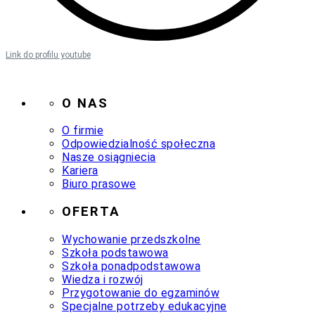
Link do profilu youtube
O NAS
O firmie
Odpowiedzialność społeczna
Nasze osiągniecia
Kariera
Biuro prasowe
OFERTA
Wychowanie przedszkolne
Szkoła podstawowa
Szkoła ponadpodstawowa
Wiedza i rozwój
Przygotowanie do egzaminów
Specjalne potrzeby edukacyjne