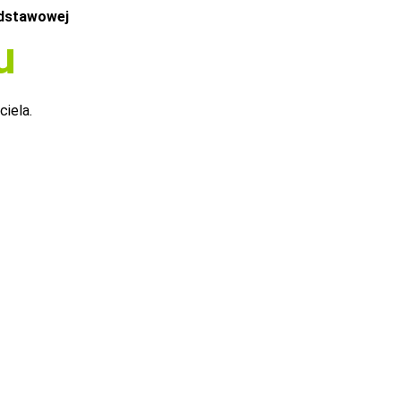
odstawowej
u
ciela.
htour FIT neu"