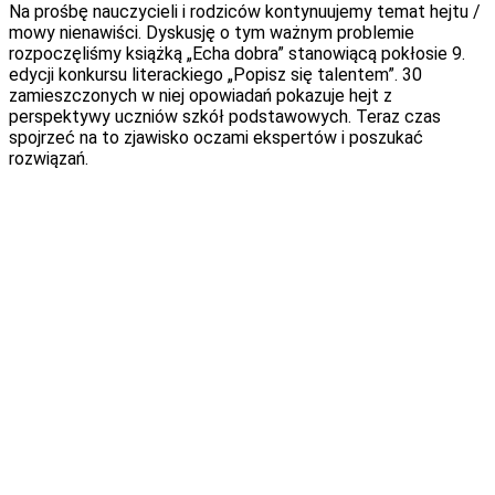
Na prośbę nauczycieli i rodziców kontynuujemy temat hejtu /
mowy nienawiści. Dyskusję o tym ważnym problemie
rozpoczęliśmy książką „Echa dobra” stanowiącą pokłosie 9.
edycji konkursu literackiego „Popisz się talentem”. 30
zamieszczonych w niej opowiadań pokazuje hejt z
perspektywy uczniów szkół podstawowych. Teraz czas
spojrzeć na to zjawisko oczami ekspertów i poszukać
rozwiązań.
Wszystko zaczyna się od komunikacji
Tak, ta stara prawda nadal obowiązuje. Hejt często zaczyna
się od słowa lub zdania, które – niczym kula śnieżna – rośnie i
niszczy wszystko na swojej srodze. Skąd się takie złe słowa
biorą? Dlaczego w ogóle się pojawiają? Nierzadko to reakcja
na niezaspokojone potrzeby, na frustrację wynikającą z bycia
niezrozumianym, niedocenionym, niedostrzeganym. A
frustracja rodzi agresję. Dlatego rola umiejętnej, prawidłowej
komunikacji między nami, dorosłymi, a dziećmi, jest tak
istotna. Odrębną sprawą jest komunikacja między samymi
dziećmi – tu z kolei potrzebne jest uświadamianie,
uwrażliwianie, dostarczanie narzędzi. To może banalne, ale
dzieci często hejtują, bo nie potrafią inaczej się komunikować.