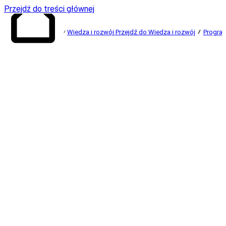
Przejdź do treści głównej
Wiedza i rozwój
Przejdź do Wiedza i rozwój
Progra
Przejdź do
strony głównej
Ogłaszamy laureatów 10. edycji
„Popisz się talentem”