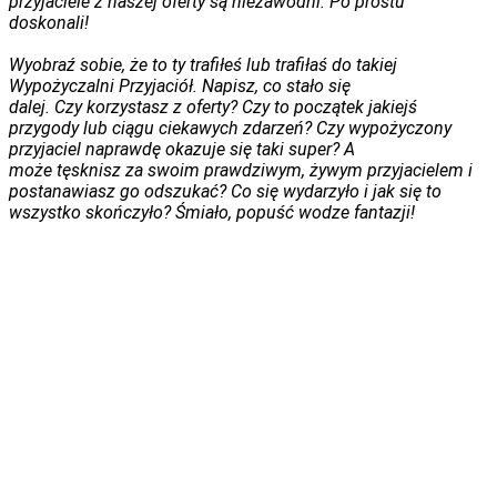
przyjaciele z naszej oferty są niezawodni. Po prostu
doskonali!
Wyobraź sobie, że to ty trafiłeś
lub trafiłaś
do takiej
Wypożyczalni Przyjaciół. Napisz, co stało się
dalej
.
Czy
korzystasz
z oferty? Czy
to początek jakiejś
przygody lub ciągu ciekawych zdarzeń? Czy wypożyczony
przyjaciel naprawdę okaz
uje
się taki super? A
może
tęsknisz
za swoim prawdziwym, żywym przyjacielem i
postan
awiasz
go odszukać? Co się wydarzyło i jak się to
wszystko skończyło? Śmiało, popuść wodze fantazji!
Dowiedz się więcej o konkursie