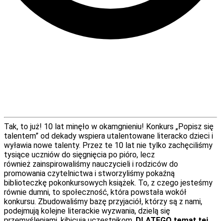
Tak, to już! 10 lat minęło w okamgnieniu! Konkurs
„
Popisz się
talentem
”
od dekady wspiera utalentowane literacko dzieci i
wyławia nowe talenty. Przez te 10 lat nie tylko zachęciliśmy
tysiące uczniów do sięgnięcia po pióro,
lecz
również
zainspirowaliśmy nauczycieli i rodziców do
promowania czytelnictwa i stworzyliśmy pokaźną
biblioteczkę pokonkursowych książek. To, z czego jesteśmy
równie dumni, to społeczność, która powstała wokół
konkursu. Zbudowaliśmy bazę przyjaciół,
któr
zy są
z nami,
podejmuj
ą
kolejne literackie wyzwania, dziel
ą
się
przemyśleniami, kibicuj
ą
uczestnikom.
DLATEGO temat tej