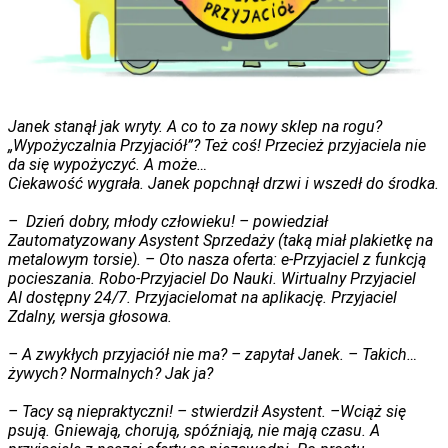
Janek stanął jak wryty. A co to za nowy sklep na rogu?
„Wypożyczalnia Przyjaciół”? Też coś! Przecież przyjaciela nie
da się wypożyczyć. A może…
Ciekawość wygrała. Janek popchnął drzwi i wszedł do środka.
–
Dzień dobry, młody człowieku! – powiedział
Zautomatyzowany Asystent Sprzedaży (taką miał plakietkę na
metalowym torsie). – Oto nasza oferta:
e-Przyjaciel z funkcją
pocieszania. Robo-Przyjaciel Do Nauki. Wirtualny Przyjaciel
AI
dostępny 24/7.
Przyjacielomat
na aplikację. Przyjaciel
Zdalny
,
wersja głosowa
.
– A zwykłych przyjaciół nie ma? – zapytał Janek. – Takich…
żywych? Normalnych? Jak ja?
– Tacy są niepraktyczni! – stwierdził Asystent. –Wciąż się
psują. Gniewają, chorują, spóźniają, nie mają czasu. A