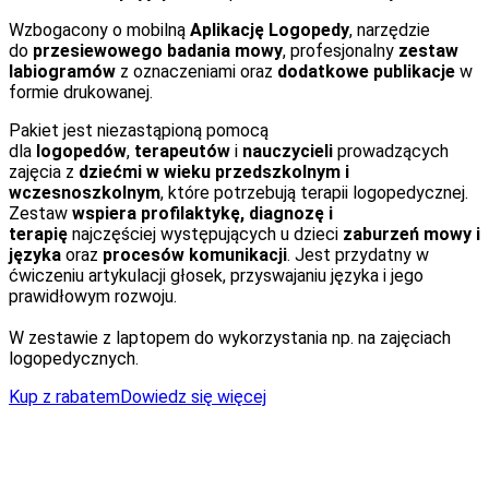
Wzbogacony o mobilną
Aplikację Logopedy
, narzędzie
do
przesiewowego badania mowy
, profesjonalny
zestaw
labiogramów
z oznaczeniami oraz
dodatkowe publikacje
w
formie drukowanej.
Pakiet jest niezastąpioną pomocą
dla
logopedów
,
terapeutów
i
nauczycieli
prowadzących
zajęcia z
dziećmi w wieku przedszkolnym i
wczesnoszkolnym
, które potrzebują terapii logopedycznej.
Zestaw
wspiera profilaktykę, diagnozę i
terapię
najczęściej występujących u dzieci
zaburzeń mowy i
języka
oraz
procesów komunikacji
. Jest przydatny w
ćwiczeniu artykulacji głosek, przyswajaniu języka i jego
prawidłowym rozwoju.
W zestawie z laptopem do wykorzystania np. na zajęciach
logopedycznych.
Kup z rabatem
Dowiedz się więcej