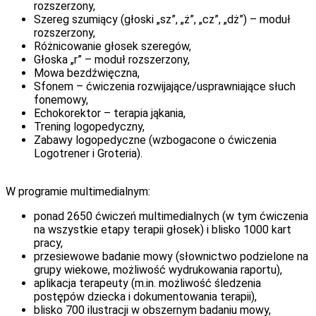
rozszerzony,
Szereg szumiący (głoski „sz”, „ż”, „cz”, „dż”) – moduł
rozszerzony,
Różnicowanie głosek szeregów,
Głoska „r” – moduł rozszerzony,
Mowa bezdźwięczna,
Sfonem – ćwiczenia rozwijające/usprawniające słuch
fonemowy,
Echokorektor – terapia jąkania,
Trening logopedyczny,
Zabawy logopedyczne (wzbogacone o ćwiczenia
Logotrener i Groteria).
W programie multimedialnym:
ponad 2650 ćwiczeń multimedialnych (w tym ćwiczenia
na wszystkie etapy terapii głosek) i blisko 1000 kart
pracy,
przesiewowe badanie mowy (słownictwo podzielone na
grupy wiekowe, możliwość wydrukowania raportu),
aplikacja terapeuty (m.in. możliwość śledzenia
postępów dziecka i dokumentowania terapii),
blisko 700 ilustracji w obszernym badaniu mowy,