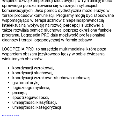
Wspiera rozwój kompetencji kluczowych, w tym umiejętność
sprawnego porozumiewania się w różnych sytuacjach
komunikacyjnych. Jako pomoc dydaktyczna może służyć w
terapii procesów komunikacji. Programy mogą być stosowane
wspomagająco w terapii uczniów z niepełnosprawnością
intelektualną, wpływają na rozwój percepcji słuchowej, a
także rozwijają pamięć słuchową poprzez określone funkcje
programu. Logopedia PRO daje możliwość profesjonalnej
diagnozy i terapii logopedycznej w formie zabawy.
LOGOPEDIA PRO to narzędzie multimedialne, które poza
wsparciem obszaru językowego łączy w sobie ćwiczenia
wielu innych obszarów:
koordynacji wzrokowej,
koordynacji słuchowej,
koordynacji wzrokowo-słuchowo-ruchowej,
grafomotoryki,
logicznego myślenia,
pamięci,
spostrzegawczości,
umiejętności klasyfikacji,
umiejętności kategoryzacji.