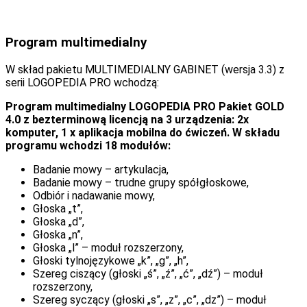
Program multimedialny
W skład pakietu MULTIMEDIALNY GABINET (wersja 3.3) z
serii LOGOPEDIA PRO wchodzą:
Program multimedialny LOGOPEDIA PRO Pakiet GOLD
4.0 z bezterminową licencją na 3 urządzenia: 2x
komputer, 1 x aplikacja mobilna do ćwiczeń. W składu
programu wchodzi 18 modułów:
Badanie mowy – artykulacja,
Badanie mowy – trudne grupy spółgłoskowe,
Odbiór i nadawanie mowy,
Głoska „t”,
Głoska „d”,
Głoska „n”,
Głoska „l” – moduł rozszerzony,
Głoski tylnojęzykowe „k”, „g”, „h”,
Szereg ciszący (głoski „ś”, „ź”, „ć”, „dź”) – moduł
rozszerzony,
Szereg syczący (głoski „s”, „z”, „c”, „dz”) – moduł