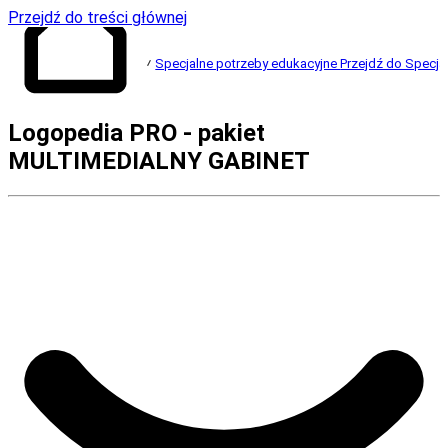
Przejdź do treści głównej
Specjalne potrzeby edukacyjne
Przejdź do Specja
Przejdź do strony
Logopedia PRO - pakiet
głównej
MULTIMEDIALNY GABINET