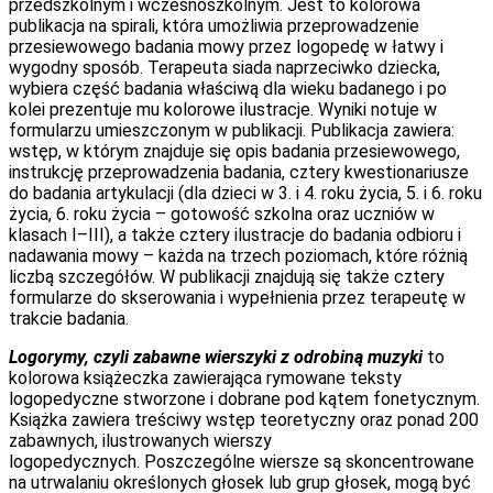
przedszkolnym i wczesnoszkolnym. Jest to kolorowa
publikacja na spirali, która umożliwia przeprowadzenie
przesiewowego badania mowy przez logopedę w łatwy i
wygodny sposób. Terapeuta siada naprzeciwko dziecka,
wybiera część badania właściwą dla wieku badanego i po
kolei prezentuje mu kolorowe ilustracje. Wyniki notuje w
formularzu umieszczonym w publikacji. Publikacja zawiera:
wstęp, w którym znajduje się opis badania przesiewowego,
instrukcję przeprowadzenia badania, cztery kwestionariusze
do badania artykulacji (dla dzieci w 3. i 4. roku życia, 5. i 6. roku
życia, 6. roku życia – gotowość szkolna oraz uczniów w
klasach I–III), a także cztery ilustracje do badania odbioru i
nadawania mowy – każda na trzech poziomach, które różnią
liczbą szczegółów. W publikacji znajdują się także cztery
formularze do skserowania i wypełnienia przez terapeutę w
trakcie badania.
Logorymy, czyli zabawne wierszyki z odrobiną muzyki
to
kolorowa książeczka zawierająca rymowane teksty
logopedyczne stworzone i dobrane pod kątem fonetycznym.
Książka zawiera treściwy wstęp teoretyczny oraz ponad 200
zabawnych, ilustrowanych wierszy
logopedycznych. Poszczególne wiersze są skoncentrowane
na utrwalaniu określonych głosek lub grup głosek, mogą być