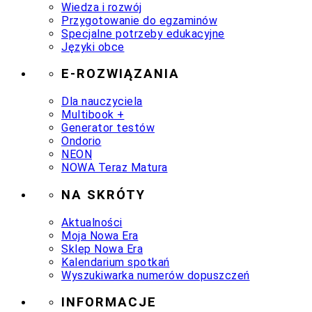
Wiedza i rozwój
Przygotowanie do egzaminów
Specjalne potrzeby edukacyjne
Języki obce
E-ROZWIĄZANIA
Dla nauczyciela
Multibook +
Generator testów
Ondorio
NEON
NOWA Teraz Matura
NA SKRÓTY
Aktualności
Moja Nowa Era
Sklep Nowa Era
Kalendarium spotkań
Wyszukiwarka numerów dopuszczeń
INFORMACJE