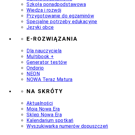
Szkoła ponadpodstawowa
Wiedza i rozwój
Przygotowanie do egzaminów
Specjalne potrzeby edukacyjne
Języki obce
E-ROZWIĄZANIA
Dla nauczyciela
Multibook +
Generator testów
Ondorio
NEON
NOWA Teraz Matura
NA SKRÓTY
Aktualności
Moja Nowa Era
Sklep Nowa Era
Kalendarium spotkań
Wyszukiwarka numerów dopuszczeń