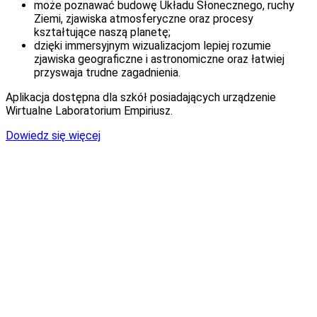
może poznawać budowę Układu Słonecznego, ruchy
Ziemi, zjawiska atmosferyczne oraz procesy
kształtujące naszą planetę;
dzięki immersyjnym wizualizacjom lepiej rozumie
zjawiska geograficzne i astronomiczne oraz łatwiej
przyswaja trudne zagadnienia.
Aplikacja dostępna dla szkół posiadających urządzenie
Wirtualne Laboratorium Empiriusz.
Dowiedz się więcej
Dzięki pełnemu „zanurzeniu” w wirtualnej
rzeczywistości,
każde zjawisko i prawo naukowe zostaje
szybciej zrozumiane i zapamiętane.
Efekt? – lepsze wyniki
edukacyjne uczniów!
Dodatkowe aplikacje VR przeznaczone są tylko do instalacji
na urządzeniu Empiriusz. Dostarczane są na nośniku
elektronicznym (pendrive). Kupujący przeprowadza
samodzielnie instalacje zgodnie z otrzymaną instrukcją.
Dowiedz się więcej