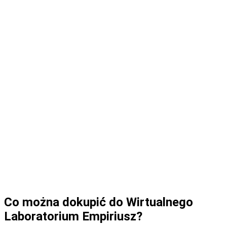
Ważna informacja
Wirtualne Laboratorium Empiriusz nie jest już
dostępne w sprzedaży.
Szkoły posiadające urządzenie mogą jednak nadal
dokupywać dodatkowe aplikacje VR i rozwijać
możliwości posiadanego zestawu.
👉 Szukasz nowego rozwiązania VR dla
szkoły? Poznaj Empiriusza 2.0.
Co można dokupić do Wirtualnego
Laboratorium Empiriusz?