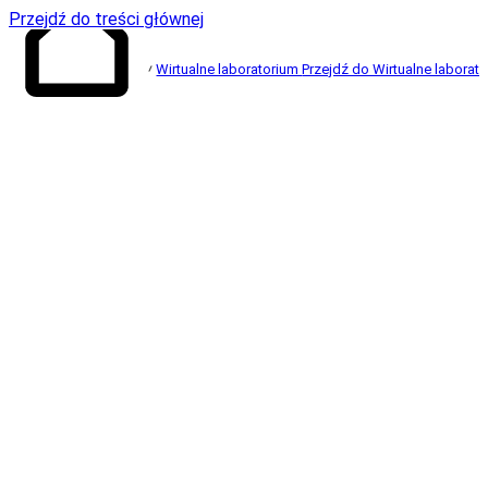
Przejdź do treści głównej
Wirtualne laboratorium
Przejdź do Wirtualne laborat
Przejdź do strony
głównej
Poznaj następcę Wirtualnego
laboratorium Empiriusz - Empirisza 2.0